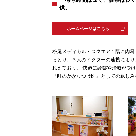
『待ち時間は短く、診察は長く
供。
ホームページはこちら
松尾メディカル・スクエア１階に内科
っとり、３人のドクターの連携により
れえており、 快適に診察や治療が受
『町のかかりつけ医』としての親しみ