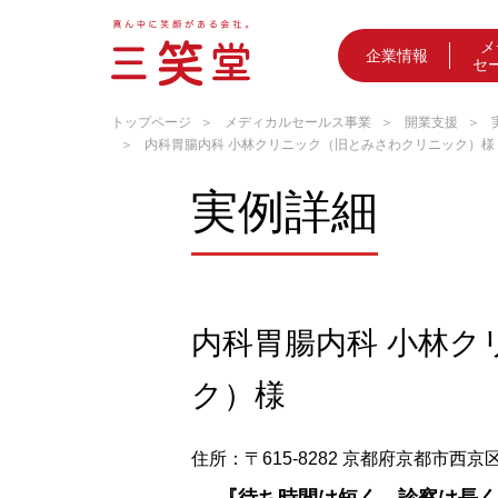
メ
企業情報
セ
トップページ
メディカルセールス事業
開業支援
内科胃腸内科 小林クリニック（旧とみさわクリニック）様
実例詳細
内科胃腸内科 小林
ク）様
住所：〒615-8282 京都府京都市西