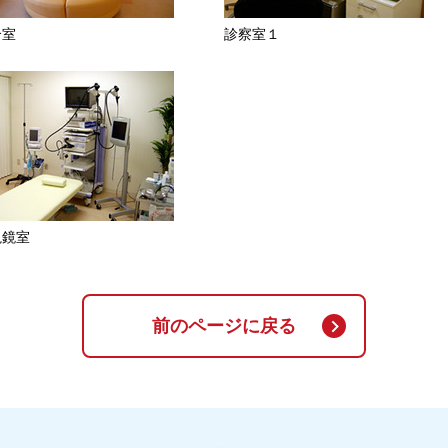
合室
診察室１
視鏡室
前のページに戻る