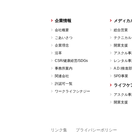
企業情報
メディカ
会社概要
総合営業
ごあいさつ
テクニカル
企業理念
開業支援
沿革
アスクル事
CSR/健康経営/SDGs
レンタル事
事務所案内
A.D.I推進部
関連会社
SPD事業
許認可一覧
ライフケ
ワークライフシナジー
アスクル事
開業支援
リンク集
プライバシーポリシー