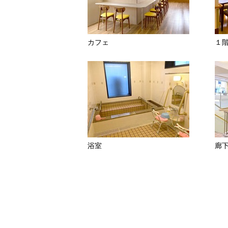
カフェ
１
浴室
廊