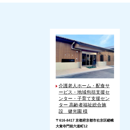
介護老人ホーム・配食サ
ービス・地域包括支援セ
ンター・子育て支援セン
ター 高齢者福祉総合施
設 健光園 様
〒616-8417 京都府京都市右京区嵯峨
大覚寺門前六道町12