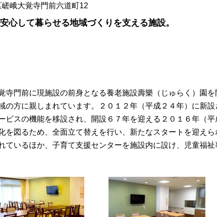
京区嵯峨大覚寺門前六道町12
安心して暮らせる地域づくりを支える施設。
覚寺門前に現施設の前身となる養老施設壽樂（じゅらく）園を
域の方に親しまれています。２０１２年（平成２４年）に新設
ービスの機能を移設され、開設６７年を迎える２０１６年（平
化を図るため、全面立て替えを行い、新たなスタートを迎えら
れているほか、子育て支援センターを施設内に設け、児童福祉