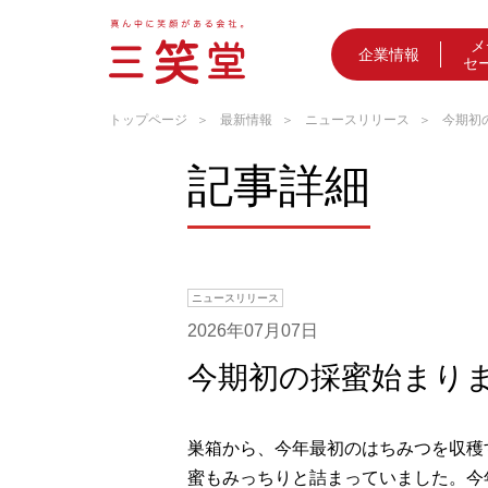
メ
企業情報
セ
トップページ
最新情報
ニュースリリース
今期初
記事詳細
ニュースリリース
2026年07月07日
今期初の採蜜始まり
巣箱から、今年最初のはちみつを収穫
蜜もみっちりと詰まっていました。今