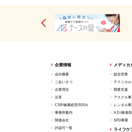
企業情報
メディカ
会社概要
総合営業
ごあいさつ
テクニカル
企業理念
開業支援
沿革
アスクル事
CSR/健康経営/SDGs
レンタル事
事務所案内
A.D.I推進部
関連会社
SPD事業
許認可一覧
ライフケ