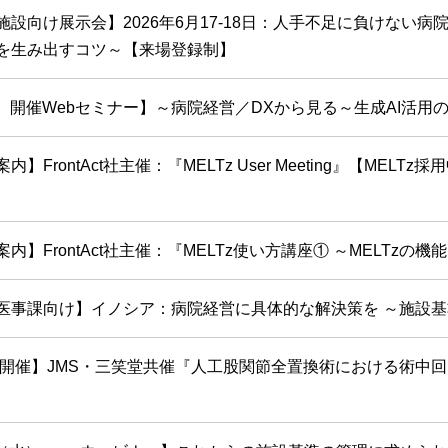
施設向け展示会】2026年6月17-18日：人手不足に負けない病
を生み出すコツ～【来場登録制】
（火）開催Webセミナー】～病院経営／DXから見る～生成AI活
内】FrontAct社主催：『MELTz User Meeting』【ME
内】FrontAct社主催：『MELTz使い方講座① ～MELTzの
医事課向け】イノシア：病院経営に具体的な解決策を ～施設基準
WEB開催】JMS・三笑堂共催『人工股関節全置換術における術中