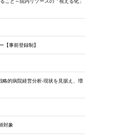
られること～院内リソースの「視える化」
ナー【事前登録制】
の戦略的病院経営分析-現状を見据え、増
師対象