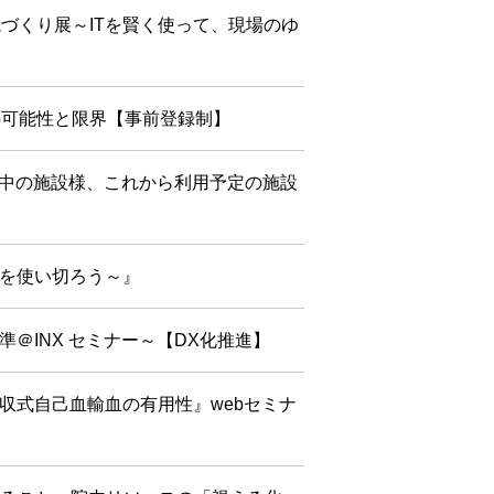
院づくり展～ITを賢く使って、現場のゆ
用の可能性と限界【事前登録制】
LTz採用中の施設様、これから利用予定の施設
機能を使い切ろう～』
＠INX セミナー～【DX化推進】
回収式自己血輸血の有用性』webセミナ