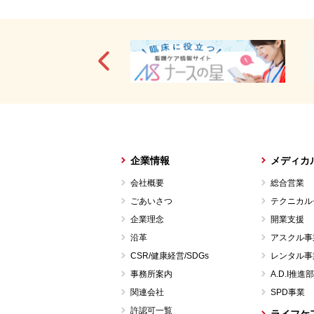
企業情報
メディカ
会社概要
総合営業
ごあいさつ
テクニカル
企業理念
開業支援
沿革
アスクル事
CSR/健康経営/SDGs
レンタル事
事務所案内
A.D.I推進部
関連会社
SPD事業
許認可一覧
ライフケ