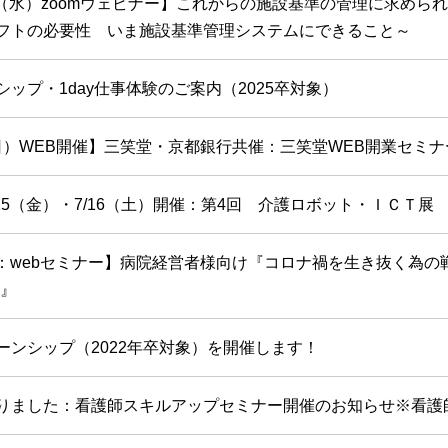
1.24（水）zoomウェビナー】これからの施設基準の管理に求め
フトの必要性 いま施設基準管理システムにできること～
ップ・1day仕事体験のご案内（2025卒対象）
3（日）WEB開催】三笑堂・京都銀行共催：三笑堂WEB開業セミ
15（金）・7/16（土）開催：第4回 介護ロボット・ＩＣＴ展
開催：webセミナー】病院経営者様向け『コロナ禍を生き抜く為
-』
ーンシップ（2022年卒対象）を開催します！
りました：看護師スキルアップセミナー開催のお知らせ※看護