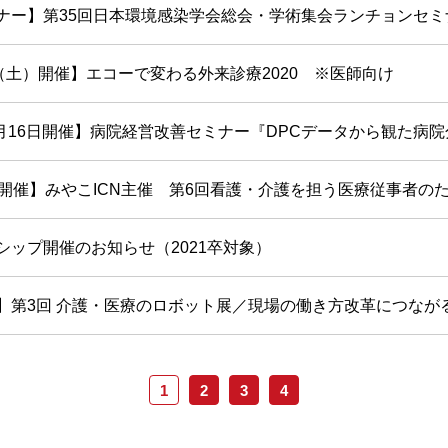
ナー】第35回日本環境感染学会総会・学術集会ランチョンセミ
日（土）開催】エコーで変わる外来診療2020 ※医師向け
年1月16日開催】病院経営改善セミナー『DPCデータから観た病
3(土)開催】みやこICN主催 第6回看護・介護を担う医療従事者
シップ開催のお知らせ（2021卒対象）
】第3回 介護・医療のロボット展／現場の働き方改革につなが
1
2
3
4